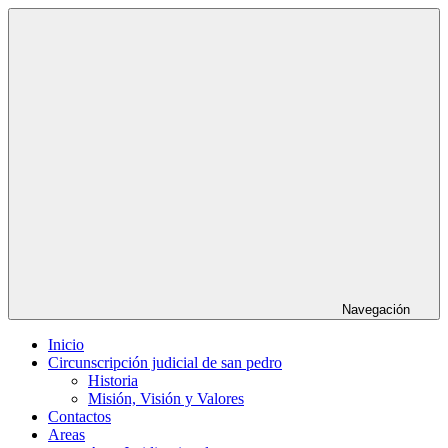
Saltar
al
contenido
Navegación
Inicio
Circunscripción judicial de san pedro
Historia
Misión, Visión y Valores
Contactos
Areas