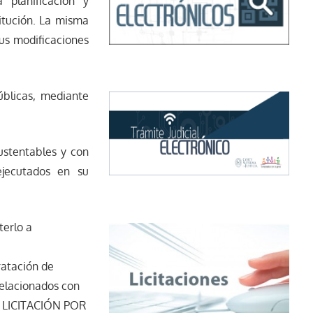
 planificación y
titución. La misma
sus modificaciones
públicas, mediante
ustentables y con
ejecutados en su
terlo a
ratación de
 relacionados con
 Y LICITACIÓN POR