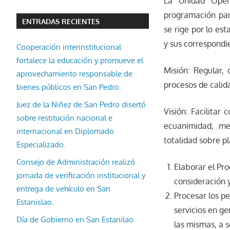
La Unidad Opera
programación para
ENTRADAS RECIENTES
se rige por lo es
y sus correspondi
Cooperación interinstitucional
fortalece la educación y promueve el
Misión: Regular, 
aprovechamiento responsable de
procesos de calida
bienes públicos en San Pedro.
Juez de la Niñez de San Pedro disertó
Visión: Facilitar
sobre restitución nacional e
ecuanimidad, med
internacional en Diplomado
totalidad sobre p
Especializado.
Consejo de Administración realizó
Elaborar el Pr
jornada de verificación institucional y
consideración 
entrega de vehículo en San
Procesar los pe
Estanislao.
servicios en ge
Día de Gobierno en San Estanilao.
las mismas, a 