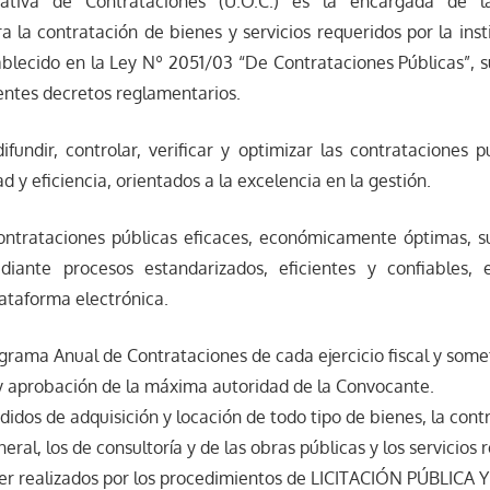
tiva de Contrataciones (U.O.C.) es la encargada de la
 la contratación de bienes y servicios requeridos por la ins
tablecido en la Ley Nº 2051/03 “De Contrataciones Públicas”, 
entes decretos reglamentarios.
difundir, controlar, verificar y optimizar las contrataciones 
d y eficiencia, orientados a la excelencia en la gestión.
 contrataciones públicas eficaces, económicamente óptimas, s
iante procesos estandarizados, eficientes y confiables, 
lataforma electrónica.
ograma Anual de Contrataciones de cada ejercicio fiscal y some
y aprobación de la máxima autoridad de la Convocante.
didos de adquisición y locación de todo tipo de bienes, la cont
neral, los de consultoría y de las obras públicas y los servicios
ser realizados por los procedimientos de LICITACIÓN PÚBLICA