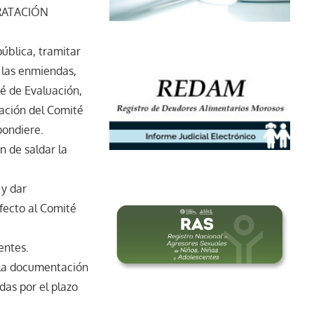
RATACIÓN
pública, tramitar
r las enmiendas,
té de Evaluación,
cación del Comité
pondiere.
n de saldar la
 y dar
efecto al Comité
entes.
 la documentación
das por el plazo