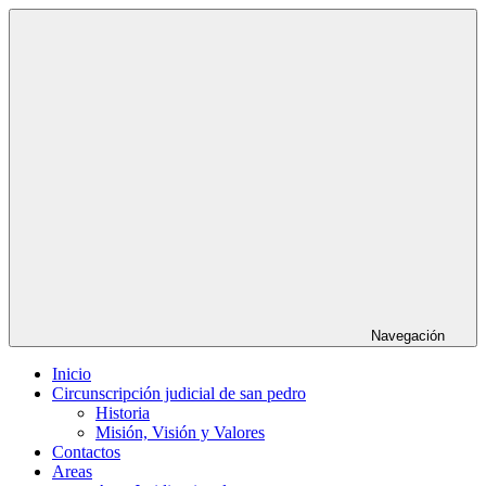
Saltar
al
contenido
Navegación
Inicio
Circunscripción judicial de san pedro
Historia
Misión, Visión y Valores
Contactos
Areas