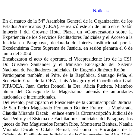
Noticias
En el marco de la 54″ Asamblea General de la Organización de los
Estados Americanos (O.E.A). se realizó este 25 de junio en el Salón
Imperio I del Crowne Hotel Plaza, un «Conversatorio sobre la
Experiencia de los Servicios Facilitadores Judiciales y el Acceso a la
Justicia en Paraguay», declarada de interés institucional por la
Excelentísima Corte Suprema de Justicia, en sesión plenaria el 6 de
junio del 2.024
Encabezaron el acto de apertura, el Vicepresidente 1ro de la CSJ,
Dr. Gustavo Santander y el Ministro Encargado del Sistema
Nacional de Facilitadores Judiciales, Dr. Eugenio Jiménez Rolón.
Participaron también, el Pdte. de la República, Santiago Peña, el
Secretario Gral. de la OEA, Luis Almagro y el Coordinador Gral.
PIFJ/OEA, Juan Carlos Roncal, la Dra. Alicia Pucheta, Miembro
titular del Consejo de la Magistratura además de autoridades
nacionales e internacionales.
Del evento, participaron el Presidente de la Circunscripción Judicial
de San Pedro Magistrado Fernando Benítez Franco, la Magistrada
Claudia Miranda Dacak , enlace entre la Circunscripción Judicial de
San Pedro y el Sistema de Facilitadores Judiciales del Paraguay; los
jueces de Paz Magistrados Ramón Ríos, Montserrat Benítez, Natalia
Miranda Dacak y Odalia Bernal, así como la Encargada de la
Oficina de Facilitadores Judiciales de la Circunscripción Abg. María