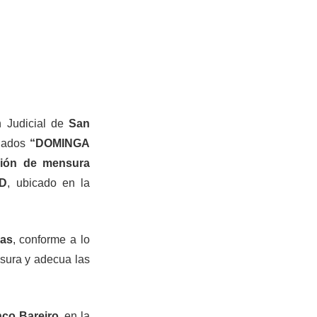
n Judicial de
San
ulados
“DOMINGA
ción de mensura
 D
, ubicado en la
ras
, conforme a lo
ensura y adecua las
co Bareiro
, en la