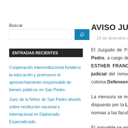
Buscar
AVISO JU
19 de diciembre 
El Juzgado de P
ENTRADAS RECIENTES
Pedro
, a cargo d
ESTHER FRANC
Cooperación interinstitucional fortalece
judicial
del inmu
la educación y promueve el
colonia
Defensor
aprovechamiento responsable de
bienes públicos en San Pedro.
La mensura se re
Juez de la Niñez de San Pedro disertó
dispuesto por la
L
sobre restitución nacional e
normas a las facu
internacional en Diplomado
Especializado.
El inmueble se en