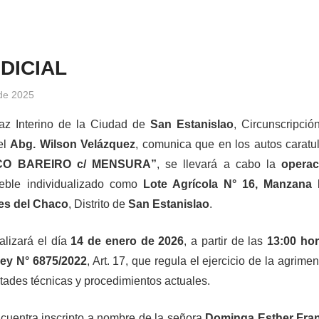
DICIAL
de 2025
cjprensa2
Noticias
az Interino de la Ciudad de
San Estanislao
, Circunscripció
el
Abg. Wilson Velázquez
, comunica que en los autos carat
O BAREIRO c/ MENSURA”
, se llevará a cabo la
opera
eble individualizado como
Lote Agrícola N° 16, Manzana
es del Chaco
, Distrito de
San Estanislao
.
alizará el día
14 de enero de 2026
, a partir de las
13:00 ho
ey N° 6875/2022
, Art. 17, que regula el ejercicio de la agrim
ltades técnicas y procedimientos actuales.
cuentra inscripto a nombre de la señora
Dominga Esther Fran