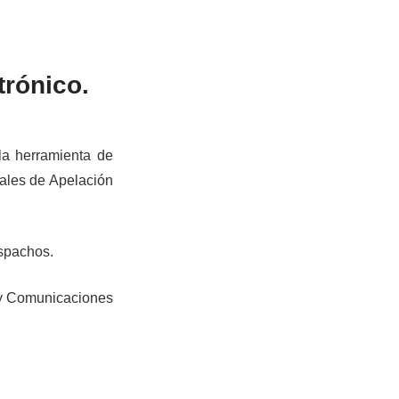
trónico.
la herramienta de
nales de Apelación
espachos.
n y Comunicaciones