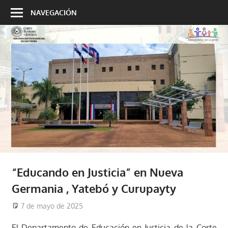
Saltar
NAVEGACIÓN
al
contenido
“Educando en Justicia” en Nueva
Germania , Yatebó y Curupayty
7 de mayo de 2025
cjsanpedro
Noticias
El Departamento de Educación en Justicia de la Corte