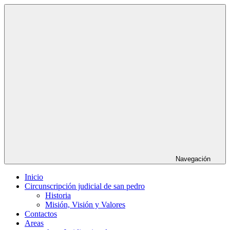
Saltar
al
contenido
Navegación
Inicio
Circunscripción judicial de san pedro
Historia
Misión, Visión y Valores
Contactos
Areas