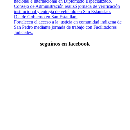
nacional e internacional en Diplomado Especializado.
Consejo de Administración realizó jornada de verificación
institucional y entrega de vehículo en San Estanislao.
Día de Gobierno en San Estanilao.
Fortalecen el acceso a la justicia en comunidad indígena de
San Pedro mediante jornada de trabajo con Facilitadores
Judiciales.
seguinos en facebook