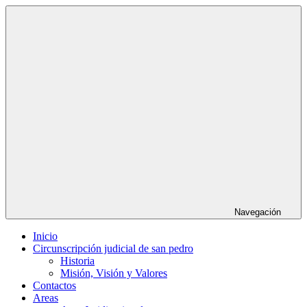
Saltar
al
contenido
Navegación
Inicio
Circunscripción judicial de san pedro
Historia
Misión, Visión y Valores
Contactos
Areas